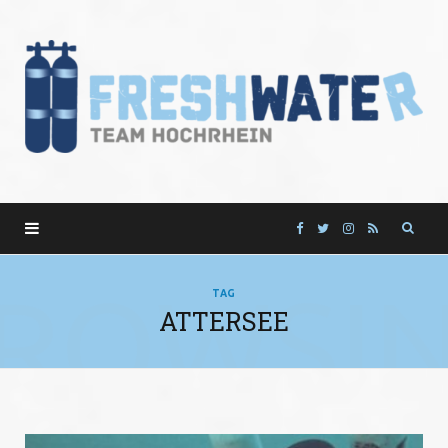
F
T
I
R
a
w
n
S
ROWSI
TAG
ATTERSEE
c
i
s
S
e
t
t
b
t
a