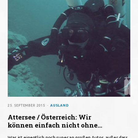
o
e
g
o
r
r
k
a
m
25. SEPTEMBER 2015
AUSLAND
Attersee / Österreich: Wir
können einfach nicht ohne…
Was ist eigentlich noch super an großen Autos, außer dass