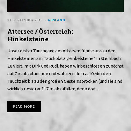
11. SEPTEMBER 2013
AUSLAND
Attersee / Österreich:
Hinkelsteine
Unser erster Tauchgang am Attersee führte uns zu den
Hinkelsteinen am Tauchplatz „Hinkelsteine“ in Steinbach.
Zu viert, mit Dirk und Rudi, haben wir beschlossen zunächst
auf 7 m abzutauchen und während der ca. 10 Minuten
Tauchzeit bis zu den großen Gesteinsbrocken (und sie sind
wirklich riesig) auf 17 m abzufallen, denn dort…
READ MORE