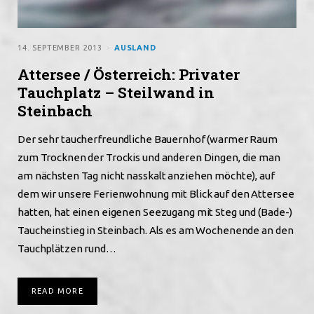
14. SEPTEMBER 2013
AUSLAND
Attersee / Österreich: Privater
Tauchplatz – Steilwand in
Steinbach
Der sehr taucherfreundliche Bauernhof (warmer Raum
zum Trocknen der Trockis und anderen Dingen, die man
am nächsten Tag nicht nasskalt anziehen möchte), auf
dem wir unsere Ferienwohnung mit Blick auf den Attersee
hatten, hat einen eigenen Seezugang mit Steg und (Bade-)
Taucheinstieg in Steinbach. Als es am Wochenende an den
Tauchplätzen rund…
READ MORE