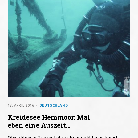
o
e
g
o
r
r
k
a
m
17. APRIL 2016
DEUTSCHLAND
Kreidesee Hemmoor: Mal
eben eine Auszeit…
Obwohl unser Trip ins Lot noch gar nicht lange her ist,