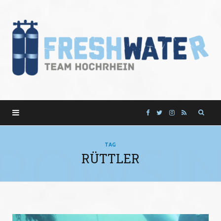
F
T
I
R
a
w
n
S
ROWSI
TAG
RÜTTLER
c
i
s
S
e
t
t
b
t
a