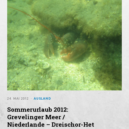
o
e
g
o
r
r
k
a
m
24. MAI 2012
AUSLAND
Sommerurlaub 2012:
Grevelinger Meer /
Niederlande – Dreischor-Het