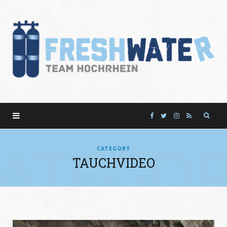
F
T
I
R
a
w
n
S
ATEGO
CATEGORY
TAUCHVIDEO
c
i
s
S
e
t
t
b
t
a