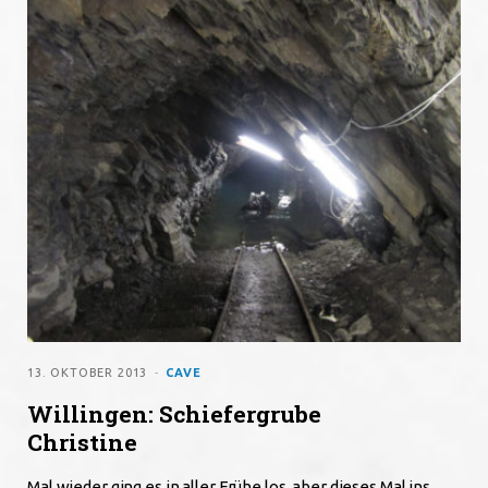
o
e
g
o
r
r
k
a
m
13. OKTOBER 2013
CAVE
Willingen: Schiefergrube
Christine
Mal wieder ging es in aller Frühe los, aber dieses Mal ins