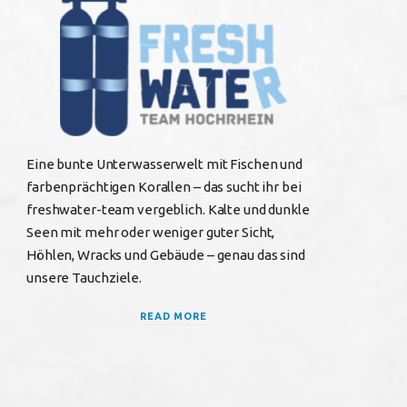
b
t
a
o
e
g
o
r
r
k
a
Eine bunte Unterwasserwelt mit Fischen und
farbenprächtigen Korallen – das sucht ihr bei
m
freshwater-team vergeblich. Kalte und dunkle
Seen mit mehr oder weniger guter Sicht,
Höhlen, Wracks und Gebäude – genau das sind
unsere Tauchziele.
READ MORE