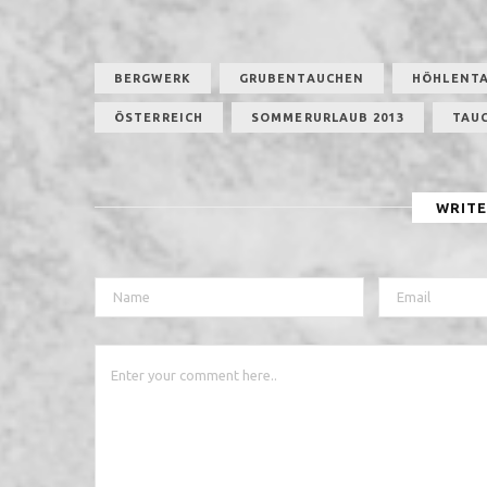
BERGWERK
GRUBENTAUCHEN
HÖHLENT
ÖSTERREICH
SOMMERURLAUB 2013
TAU
WRIT