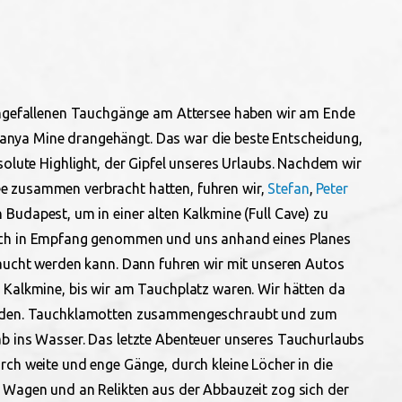
achgefallenen Tauchgänge am Attersee haben wir am Ende
nya Mine drangehängt. Das war die beste Entscheidung,
solute Highlight, der Gipfel unseres Urlaubs. Nachdem wir
e zusammen verbracht hatten, fuhren wir,
Stefan
,
Peter
Budapest, um in einer alten Kalkmine (Full Cave) zu
lich in Empfang genommen und uns anhand eines Planes
taucht werden kann. Dann fuhren wir mit unseren Autos
 Kalkmine, bis wir am Tauchplatz waren. Wir hätten da
funden. Tauchklamotten zusammengeschraubt und zum
ab ins Wasser. Das letzte Abenteuer unseres Tauchurlaubs
rch weite und enge Gänge, durch kleine Löcher in die
m Wagen und an Relikten aus der Abbauzeit zog sich der