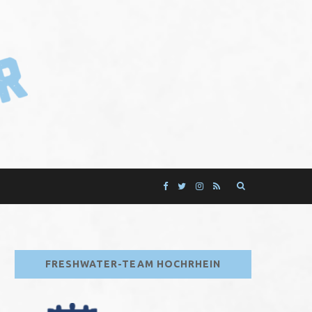
F
T
I
R
a
w
n
S
c
i
s
S
FRESHWATER-TEAM HOCHRHEIN
e
t
t