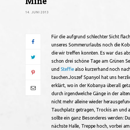
Mine
14. JUNI 2013
Für die aufgrund schlechter Sicht fl
unseres Sommerurlaubs noch die Koba
die wir treffen konnten. Es war das ab
schon drei schöne Tage am Grünen Se
und
Steffie
also kurzerhand noch nach 
tauchen.
Joszef Spanyol hat uns herz
erklärt, wo in der Kobanya überall ge
durch irgendwelche Gänge in der alten
nicht mehr alleine wieder herausge
Tauchplatz getragen, Trockis an und 
sollte ein ganz Besonderes werden: Du
nächste Halle, Treppe hoch, vorbei a