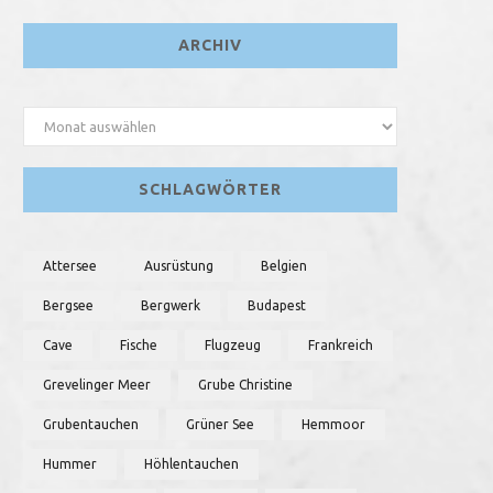
ARCHIV
Archiv
SCHLAGWÖRTER
Attersee
Ausrüstung
Belgien
Bergsee
Bergwerk
Budapest
Cave
Fische
Flugzeug
Frankreich
Grevelinger Meer
Grube Christine
Grubentauchen
Grüner See
Hemmoor
Hummer
Höhlentauchen