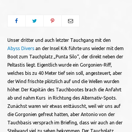
o
e
g
o
r
r
Unser dritter und auch letzter Tauchgang mit den
k
a
Abyss Divers
an der Insel Krk führte uns wieder mit dem
m
Boot zum Tauchplatz „Punta Silo“, der direkt neben der
Peltastis liegt. Eigentlich wurde ein Gorgonien-Riff,
welches bis zu 40 Meter tief sein soll, angesteuert, aber
der Wind frischte plötzlich auf und die Wellen wurden
höher. Der Kapitän des Tauchbootes brach die Anfahrt
ab und nahm Kurs in Richtung des Alternativ-Spots.
Zunächst waren wir etwas enttäuscht, weil wir uns auf
die Gorgonien gefreut hatten, aber Antonio von der
Tauchbasis versprach im Briefing, dass wir auch an der
Steilwand viel zu sehen bekommen.
Der Tauchplatz