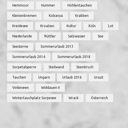
Hemmoor
Hummer
Höhlentauchen
Kleinenbremen
Kobanya
Krabben
Kreidesee
Kroatien
Kultur
Köln
Lot
Niederlande
Rüttler
Salzwasser
See
Seesterne
Sommerurlaub 2013
Sommerurlaub 2014
Sommerurlaub 2018
Sorpetalsperre
Steilwand
Steinbruch
Tauchen
Ungarn
Urlaub 2016
Ursuit
Vinkeveen
Widdauen II
Wintertauchplatz Sorpesee
Wrack
Österreich