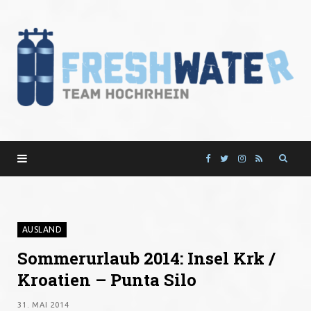
F
T
I
R
a
w
n
S
c
i
s
S
AUSLAND
Sommerurlaub 2014: Insel Krk /
e
t
t
Kroatien – Punta Silo
b
t
a
31. MAI 2014