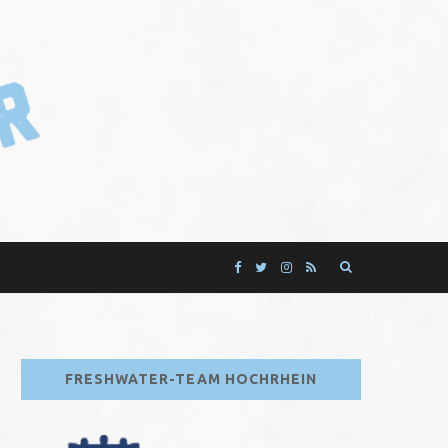
F
T
I
R
a
w
n
S
c
i
s
S
FRESHWATER-TEAM HOCHRHEIN
e
t
t