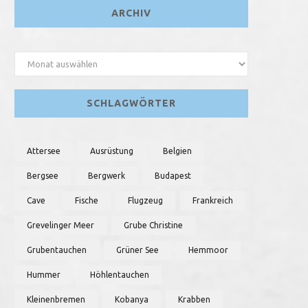
ARCHIV
Archiv
SCHLAGWÖRTER
Attersee
Ausrüstung
Belgien
Bergsee
Bergwerk
Budapest
Cave
Fische
Flugzeug
Frankreich
Grevelinger Meer
Grube Christine
Grubentauchen
Grüner See
Hemmoor
Hummer
Höhlentauchen
Kleinenbremen
Kobanya
Krabben