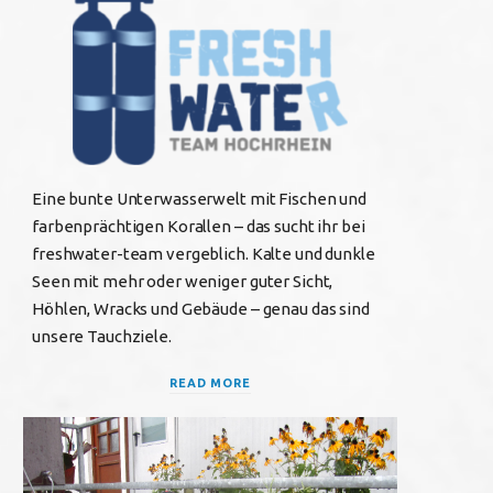
b
t
a
o
e
g
o
r
r
k
a
Eine bunte Unterwasserwelt mit Fischen und
farbenprächtigen Korallen – das sucht ihr bei
m
freshwater-team vergeblich. Kalte und dunkle
Seen mit mehr oder weniger guter Sicht,
Höhlen, Wracks und Gebäude – genau das sind
unsere Tauchziele.
READ MORE