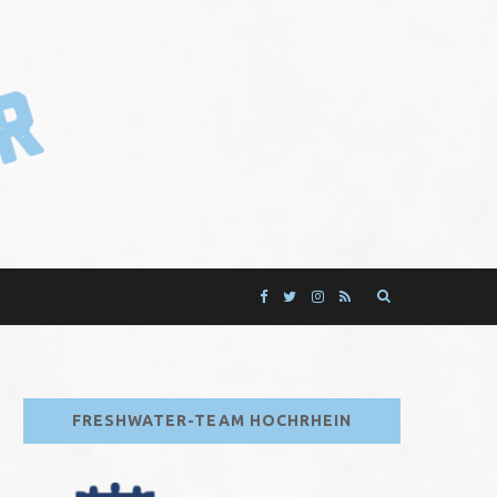
F
T
I
R
a
w
n
S
c
i
s
S
FRESHWATER-TEAM HOCHRHEIN
e
t
t