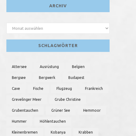
ARCHIV
Archiv
SCHLAGWÖRTER
Attersee
Ausrüstung
Belgien
Bergsee
Bergwerk
Budapest
Cave
Fische
Flugzeug
Frankreich
Grevelinger Meer
Grube Christine
Grubentauchen
Grüner See
Hemmoor
Hummer
Höhlentauchen
Kleinenbremen
Kobanya
Krabben