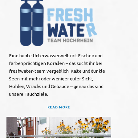
b
t
a
o
e
g
o
r
r
k
a
Eine bunte Unterwasserwelt mit Fischen und
farbenprächtigen Korallen – das sucht ihr bei
m
freshwater-team vergeblich. Kalte und dunkle
Seen mit mehr oder weniger guter Sicht,
Höhlen, Wracks und Gebäude – genau das sind
unsere Tauchziele.
READ MORE