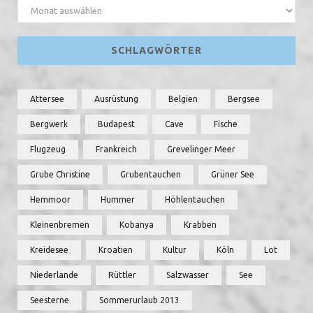
Archiv
SCHLAGWÖRTER
Attersee
Ausrüstung
Belgien
Bergsee
Bergwerk
Budapest
Cave
Fische
Flugzeug
Frankreich
Grevelinger Meer
Grube Christine
Grubentauchen
Grüner See
Hemmoor
Hummer
Höhlentauchen
Kleinenbremen
Kobanya
Krabben
Kreidesee
Kroatien
Kultur
Köln
Lot
Niederlande
Rüttler
Salzwasser
See
Seesterne
Sommerurlaub 2013