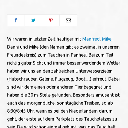
o
e
g
o
r
r
Wir waren in letzter Zeit häufiger mit
Manfred
,
Mike
,
k
a
Danni und Mike (den Namen gibt es zweimal in unserem
m
Freundeskreis) zum Tauchen in Panheel. Bei zum Teil
richtig guter Sicht und immer besser werdendem Wetter
haben wir uns an den zahlreichen Unterwasserzielen
(Hubschrauber, Galerie, Flugzeug, Boot…) erfreut. Dabei
sind wir dem einen oder anderen Tier begegnet und
haben die 30 m-Stelle gefunden. Besonders amüsant ist
auch das morgendliche, sonntägliche Treiben, so ab
8:30/8:45 Uhr, wenn es bei den Niederländern
darum
geht, der erste auf dem Parkplatz des Tauchplatzes zu
sein. Da wird schon einmal gehupt, was das Zeug hält,